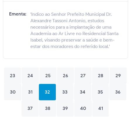
Ementa:
'Indico ao Senhor Prefeito Municipal Dr.
Alexandre Tassoni Antonio, estudos
necessários para a implantação de uma
Academia ao Ar Livre no Residencial Santa
Isabel, visando preservar a saúde e bem-
estar dos moradores do referido local.'
23
24
25
26
27
28
29
30
31
32
33
34
35
36
37
38
39
40
41