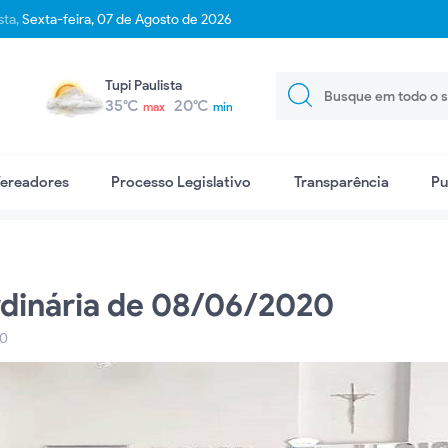
sta,
Sexta-feira, 07 de Agosto de 2026
Tupi Paulista
35°C
20°C
max
min
ereadores
Processo Legislativo
Transparência
Pu
rdinária de 08/06/2020
20