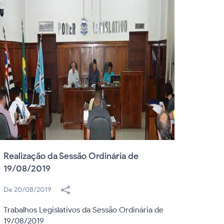
Realização da Sessão Ordinária de
Reali
19/08/2019
07/10
De 20/08/2019
De 08/
Trabalhos Legislativos da Sessão Ordinária de
Trabal
19/08/2019
07/01