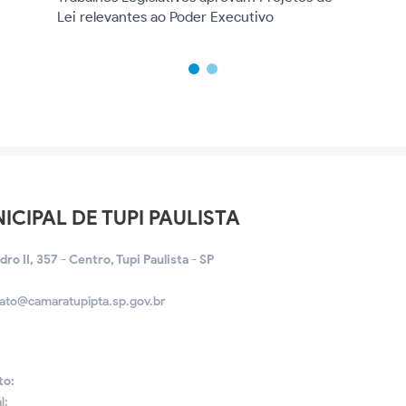
Lei relevantes ao Poder Executivo
CIPAL DE TUPI PAULISTA
o II, 357 - Centro, Tupi Paulista - SP
ato@camaratupipta.sp.gov.br
5
to:
l: