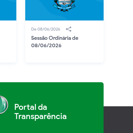
De 08/06/2026
De 01/
Sessão Ordinária de
Sessã
08/06/2026
01/0
Portal da
Transparência