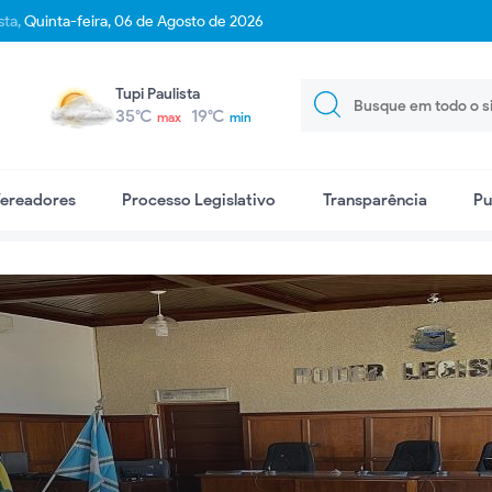
sta,
Quinta-feira, 06 de Agosto de 2026
Tupi Paulista
35°C
19°C
max
min
ereadores
Processo Legislativo
Transparência
Pu