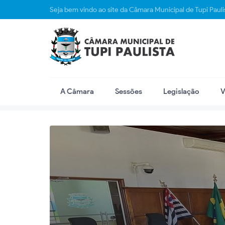
Seja bem vindo ao site da Câmara Municipal de Tupi Pauli
A Câmara
Sessões
Legislação
V