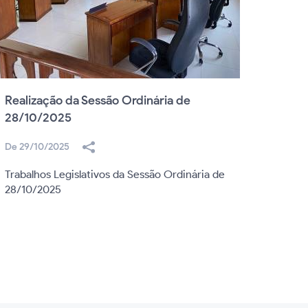
Realização da Sessão Ordinária de
Câmar
28/10/2025
Solen
De 29/10/2025
De 22/
Trabalhos Legislativos da Sessão Ordinária de
Soleni
28/10/2025
Cidadã
Legisla