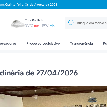
sta,
Quinta-feira, 06 de Agosto de 2026
Tupi Paulista
35°C
19°C
max
min
ereadores
Processo Legislativo
Transparência
Pu
rdinária de 27/04/2026
6