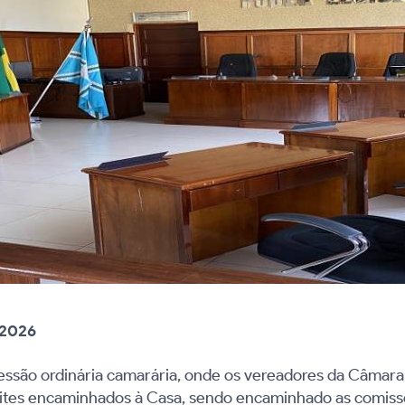
/2026
sessão ordinária camarária, onde os vereadores da Câmara 
onvites encaminhados à Casa, sendo encaminhado as comis