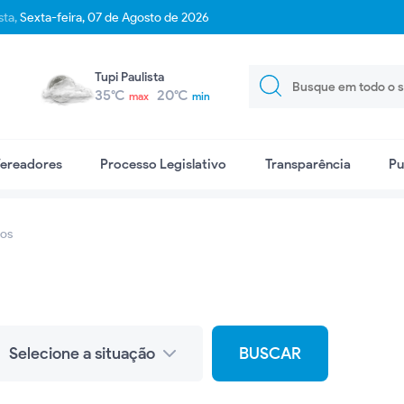
sta,
Sexta-feira, 07 de Agosto de 2026
Tupi Paulista
35°C
20°C
max
min
ereadores
Processo Legislativo
Transparência
Pu
os
BUSCAR