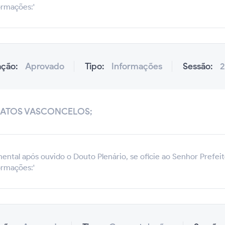
ormações:'
ação:
Aprovado
Tipo:
Informações
Sessão:
2
MATOS VASCONCELOS;
ental após ouvido o Douto Plenário, se oficie ao Senhor Prefeit
ormações:'