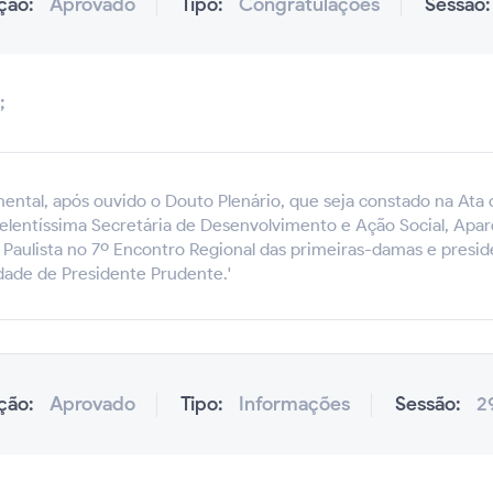
ação:
Aprovado
Tipo:
Congratulações
Sessão
;
ental, após ouvido o Douto Plenário, que seja constado na Ata d
elentíssima Secretária de Desenvolvimento e Ação Social, Apar
 Paulista no 7º Encontro Regional das primeiras-damas e preside
dade de Presidente Prudente.'
ação:
Aprovado
Tipo:
Informações
Sessão:
2