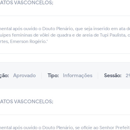
MATOS VASCONCELOS;
ental após ouvido o Douto Plenário, que seja inserido em ata do
uipes femininas de vôlei de quadra e de areia de Tupi Paulist
ortes, Emerson Rogério.'
ação:
Aprovado
Tipo:
Informações
Sessão:
2
MATOS VASCONCELOS;
ental após ouvido o Douto Plenário, se oficie ao Senhor Prefeit